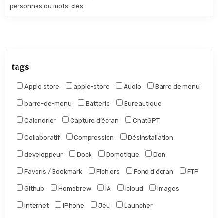
personnes ou mots-clés.
tags
Apple store
apple-store
Audio
Barre de menu
barre-de-menu
Batterie
Bureautique
Calendrier
Capture d’écran
ChatGPT
Collaboratif
Compression
Désinstallation
developpeur
Dock
Domotique
Don
Favoris / Bookmark
Fichiers
Fond d'écran
FTP
Github
Homebrew
IA
icloud
Images
Internet
iPhone
Jeu
Launcher