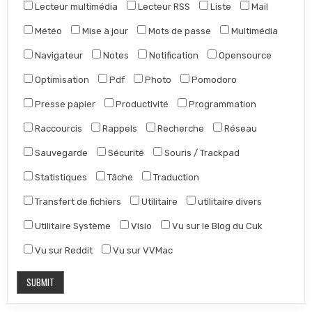
Lecteur multimédia
Lecteur RSS
Liste
Mail
Météo
Mise à jour
Mots de passe
Multimédia
Navigateur
Notes
Notification
Opensource
Optimisation
Pdf
Photo
Pomodoro
Presse papier
Productivité
Programmation
Raccourcis
Rappels
Recherche
Réseau
Sauvegarde
Sécurité
Souris / Trackpad
Statistiques
Tâche
Traduction
Transfert de fichiers
Utilitaire
utilitaire divers
Utilitaire Système
Visio
Vu sur le Blog du Cuk
Vu sur Reddit
Vu sur VVMac