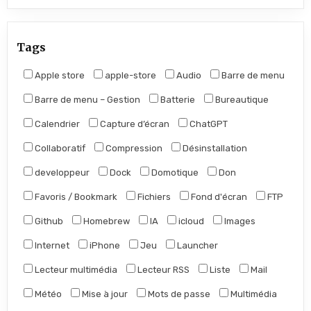
Tags
Apple store
apple-store
Audio
Barre de menu
Barre de menu – Gestion
Batterie
Bureautique
Calendrier
Capture d’écran
ChatGPT
Collaboratif
Compression
Désinstallation
developpeur
Dock
Domotique
Don
Favoris / Bookmark
Fichiers
Fond d'écran
FTP
Github
Homebrew
IA
icloud
Images
Internet
iPhone
Jeu
Launcher
Lecteur multimédia
Lecteur RSS
Liste
Mail
Météo
Mise à jour
Mots de passe
Multimédia