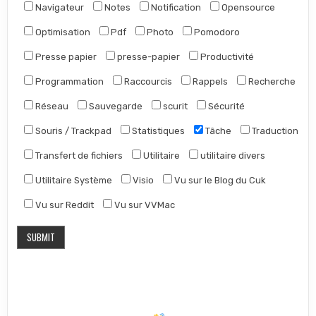
Navigateur
Notes
Notification
Opensource
Optimisation
Pdf
Photo
Pomodoro
Presse papier
presse-papier
Productivité
Programmation
Raccourcis
Rappels
Recherche
Réseau
Sauvegarde
scurit
Sécurité
Souris / Trackpad
Statistiques
Tâche
Traduction
Transfert de fichiers
Utilitaire
utilitaire divers
Utilitaire Système
Visio
Vu sur le Blog du Cuk
Vu sur Reddit
Vu sur VVMac